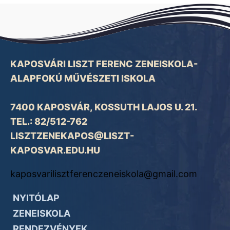
KAPOSVÁRI LISZT FERENC ZENEISKOLA-
ALAPFOKÚ MŰVÉSZETI ISKOLA
7400 KAPOSVÁR, KOSSUTH LAJOS U. 21.
TEL.: 82/512-762
LISZTZENEKAPOS@LISZT-
KAPOSVAR.EDU.HU
kaposvarilisztferenczeneiskola@gmail.com
NYITÓLAP
ZENEISKOLA
RENDEZVÉNYEK