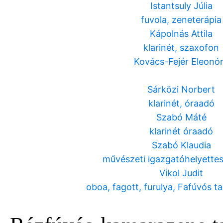
Istantsuly Júlia
fuvola, zeneterápia
Kápolnás Attila
klarinét, szaxofon
Kovács-Fejér Eleonó
Sárközi Norbert
klarinét, óraadó
Szabó Máté
klarinét óraadó
Szabó Klaudia
művészeti igazgatóhelyettes,
Vikol Judit
oboa, fagott, furulya, Fafúvós 