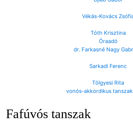
Vékás-Kovács Zsófi
Tóth Krisztina
Óraadó
dr. Farkasné Nagy Gabri
Sarkadi Ferenc
Tölgyesi Rita
vonós-akkordikus tansza
Fafúvós tanszak