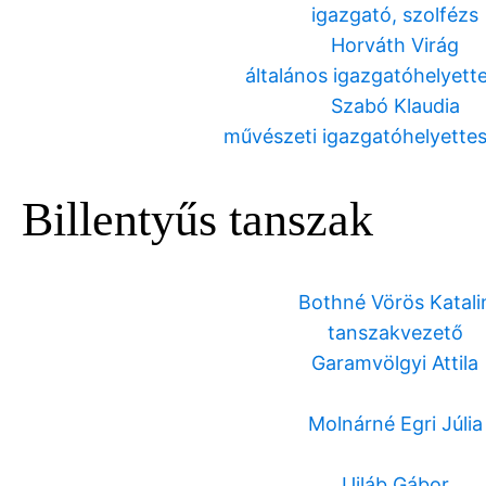
igazgató, szolfézs
Horváth Virág
általános igazgatóhelyette
Szabó Klaudia
művészeti igazgatóhelyettes,
Billentyűs tanszak
Bothné Vörös Katali
tanszakvezető
Garamvölgyi Attila
Molnárné Egri Júlia
Ujláb Gábor