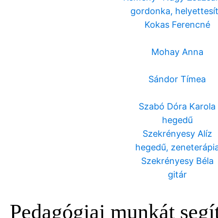
gordonka, helyettesí
Kokas Ferencné
Mohay Anna
Sándor Tímea
Szabó Dóra Karola
hegedű
Szekrényesy Alíz
hegedű, zeneterápi
Szekrényesy Béla
gitár
Pedagógiai munkát segí