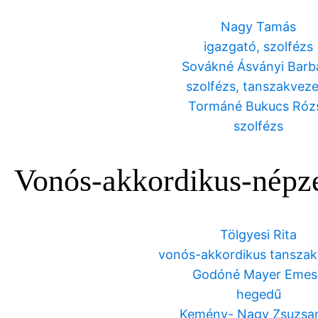
Nagy Tamás
igazgató, szolfézs
Sovákné Ásványi Barb
szolfézs, tanszakvez
Tormáné Bukucs Róz
szolfézs
Vonós-akkordikus-népz
Tölgyesi Rita
vonós-akkordikus tansza
Godóné Mayer Emes
hegedű
Kemény- Nagy Zsuzsa