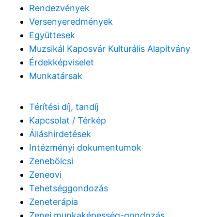
Rendezvények
Versenyeredmények
Együttesek
Muzsikál Kaposvár Kulturális Alapítvány
Érdekképviselet
Munkatársak
Térítési díj, tandíj
Kapcsolat / Térkép
Álláshirdetések
Intézményi dokumentumok
Zenebölcsi
Zeneovi
Tehetséggondozás
Zeneterápia
Zenei munkaképesség-gondozás