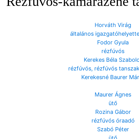
Rézfúvós-kamarazene t
Horváth Virág
általános igazgatóhelyette
Fodor Gyula
rézfúvós
Kerekes Béla Szabol
rézfúvós, rézfúvós tansz
Kerekesné Baurer Már
Maurer Ágnes
ütő
Rozina Gábor
rézfúvós óraadó
Szabó Péter
ütő