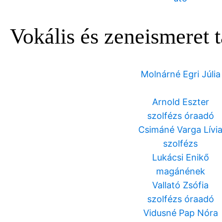
Vokális és zeneismeret 
Molnárné Egri Júlia
Arnold Eszter
szolfézs óraadó
Csimáné Varga Lívi
szolfézs
Lukácsi Enikő
magánének
Vallató Zsófia
szolfézs óraadó
Vidusné Pap Nóra