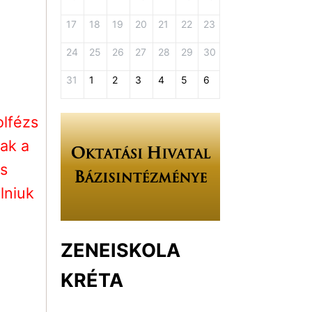
17
18
19
20
21
22
23
24
25
26
27
28
29
30
31
1
2
3
4
5
6
lfézs
nak a
s
lniuk
ZENEISKOLA
KRÉTA