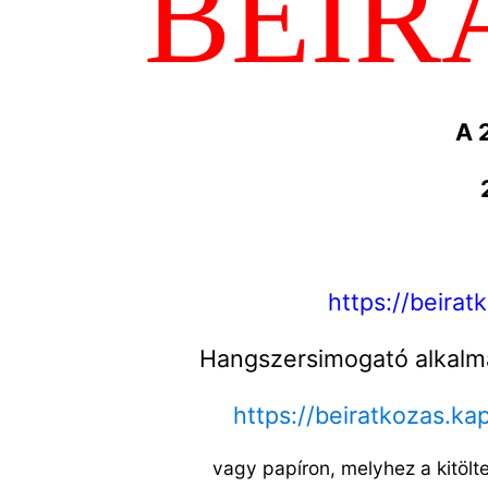
BEIR
A 
https://beirat
Hangszersimogató alkalmak
https://beiratkozas.ka
vagy papíron, melyhez a kitölt