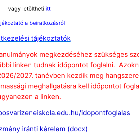
vagy letöltheti
itt
jékoztató a beiratkozásról
tkezelési tájékoztatók
i tanulmányok megkezdéséhez szükséges szo
ábbi linken tudnak időpontot foglalni. Azok
2026/2027. tanévben kezdik meg hangszere
massági meghallgatásra kell időpontot fogla
ugyanezen a linken.
aposvarizeneiskola.edu.hu/idopontfoglalas
zmény iránti kérelem (docx)