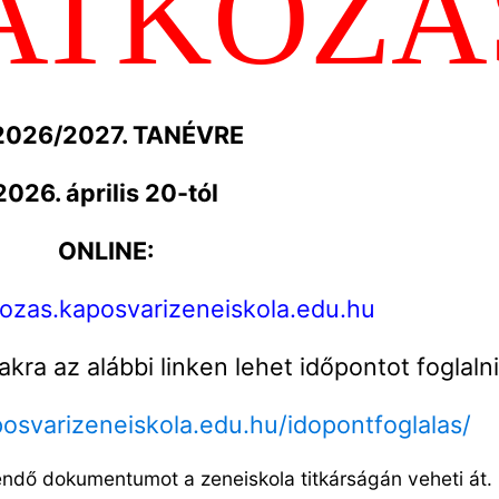
ATKOZÁ
2026/2027. TANÉVRE
2026. április 20-tól
ONLINE:
kozas.kaposvarizeneiskola.edu.hu
ra az alábbi linken lehet időpontot foglalni
posvarizeneiskola.edu.hu/idopontfoglalas/
endő dokumentumot a zeneiskola titkárságán veheti át.