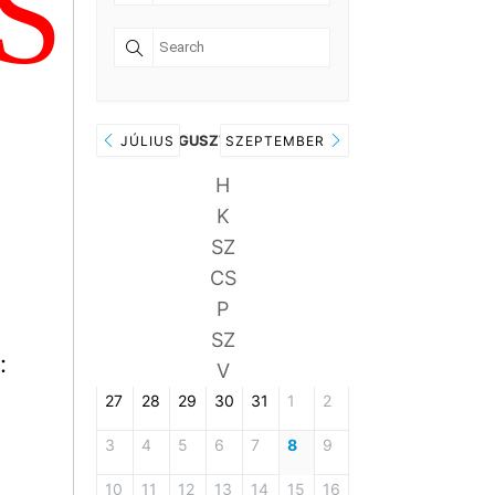
S
AUGUSZTUS 2026
JÚLIUS
SZEPTEMBER
H
K
SZ
CS
P
SZ
:
V
27
28
29
30
31
1
2
3
4
5
6
7
8
9
10
11
12
13
14
15
16