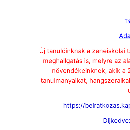
Tá
Ada
Új tanulóinknak a zeneiskola
meghallgatás is, melyre az al
növendékeinknek, akik a 
tanulmányaikat, hangszeralkal
https://beiratkozas.k
Díjkedve