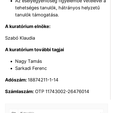
Az esélyegyenlőség figyelembe vételével a
tehetséges tanulók, hátrányos helyzetű
tanulók támogatása.
A kuratórium elnöke:
Szabó Klaudia
A kuratórium további tagjai
Nagy Tamás
Sarkadi Ferenc
Adószám:
18874211-1-14
Számlaszám:
OTP 11743002-26476014