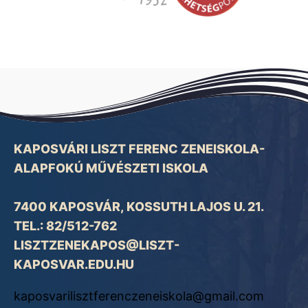
KAPOSVÁRI LISZT FERENC ZENEISKOLA-
ALAPFOKÚ MŰVÉSZETI ISKOLA
7400 KAPOSVÁR, KOSSUTH LAJOS U. 21.
TEL.: 82/512-762
LISZTZENEKAPOS@LISZT-
KAPOSVAR.EDU.HU
kaposvarilisztferenczeneiskola@gmail.com