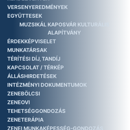
VERSENYEREDMÉNYEK
EGYÜTTESEK
MUZSIKÁL KAPOSVÁR KULTURÁLIS
ALAPÍTVÁNY
ÉRDEKKÉPVISELET
MUNKATÁRSAK
TÉRÍTÉSI DÍJ, TANDÍJ
KAPCSOLAT / TÉRKÉP
ÁLLÁSHIRDETÉSEK
INTÉZMÉNYI DOKUMENTUMOK
ZENEBÖLCSI
ZENEOVI
TEHETSÉGGONDOZÁS
ZENETERÁPIA
ZENEI MUNKAKÉPESSÉG-GONDOZÁS