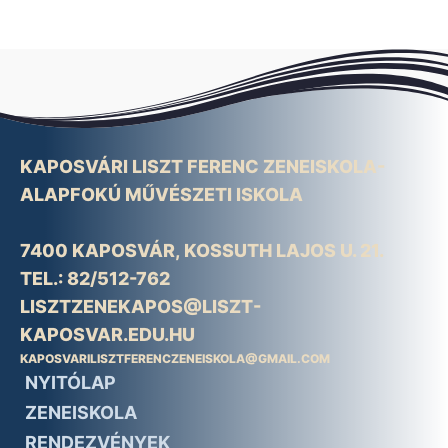
KAPOSVÁRI LISZT FERENC ZENEISKOLA-
ALAPFOKÚ MŰVÉSZETI ISKOLA
7400 KAPOSVÁR, KOSSUTH LAJOS U. 21.
TEL.: 82/512-762
LISZTZENEKAPOS@LISZT-
KAPOSVAR.EDU.HU
KAPOSVARILISZTFERENCZENEISKOLA@GMAIL.COM
NYITÓLAP
ZENEISKOLA
RENDEZVÉNYEK