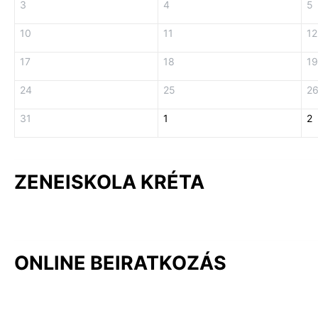
3
4
5
10
11
12
17
18
19
24
25
2
31
1
2
ZENEISKOLA KRÉTA
ONLINE BEIRATKOZÁS