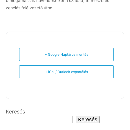
támogathassák növendékeiket a szabad, természetes
zenélés felé vezető úton.
+ Google Naptárba mentés
+ iCal / Outlook exportálás
Keresés
Keresés