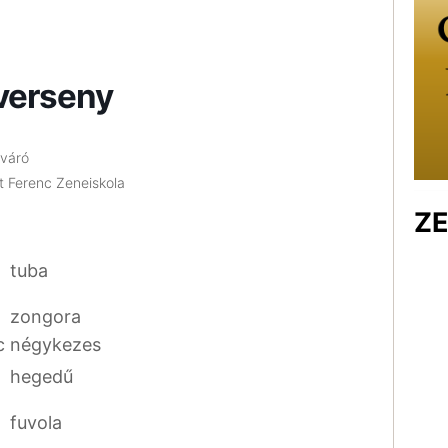
verseny
yváró
t Ferenc Zeneiskola
ZE
tuba
zongora
c
négykezes
hegedű
fuvola