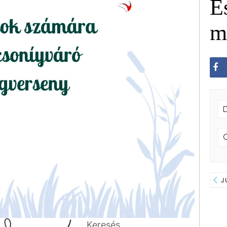
E
m
J
Keresés