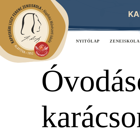
KA
NYITÓLAP
ZENEISKOLA
Óvodás
karácso