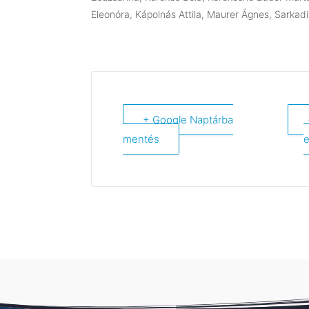
Eleonóra, Kápolnás Attila, Maurer Ágnes, Sarkad
+ Google Naptárba
mentés
e