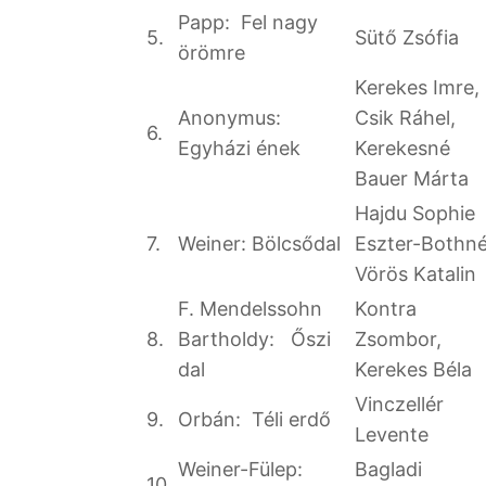
Papp: Fel nagy
5.
Sütő Zsófia
örömre
Kerekes Imre,
Anonymus:
Csik Ráhel,
6.
Egyházi ének
Kerekesné
Bauer Márta
Hajdu Sophie
7.
Weiner: Bölcsődal
Eszter-Bothn
Vörös Katalin
F. Mendelssohn
Kontra
8.
Bartholdy: Őszi
Zsombor,
dal
Kerekes Béla
Vinczellér
9.
Orbán: Téli erdő
Levente
Weiner-Fülep:
Bagladi
10.