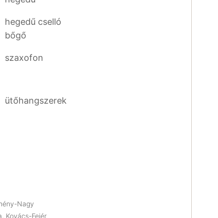
hegedű cselló
bőgő
szaxofon
ütőhangszerek
emény-Nagy
, Kovács-Fejér