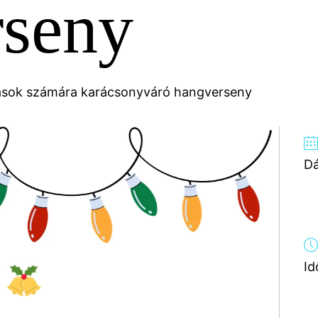
rseny
sok számára karácsonyváró hangverseny
D
Id