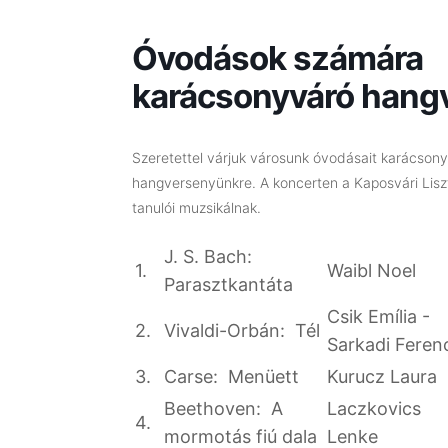
Óvodások számára
karácsonyváró hang
Szeretettel várjuk városunk óvodásait karácson
hangversenyünkre. A koncerten a Kaposvári Lisz
tanulói muzsikálnak.
J. S. Bach:
1.
Waibl Noel
Parasztkantáta
Csik Emília -
2.
Vivaldi-Orbán: Tél
Sarkadi Feren
3.
Carse: Menüett
Kurucz Laura
Beethoven: A
Laczkovics
4.
mormotás fiú dala
Lenke