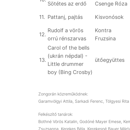
Sötétes az erdő
Csenge Róza
11.
Pattanj, pajtás
Kisvonósok
Rudolf a vörös
Kontra
12.
orrú rénszarvas
Fruzsina
Carol of the bells
(ukrán népdal) -
13.
ütőegyüttes
Little drummer
boy (Bing Crosby)
Zongorán közreműködnek:
Garamvölgyi Attila, Sarkadi Ferenc, Tölgyesi Rita
Felkészítő tanárok:
Bothné Vörös Katalin, Godóné Mayer Emese, K
Zsuzsanna, Kerekes Béla, Kerekesné Bauer Márta