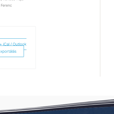
i Ferenc
+ iCal / Outlook
xportálás