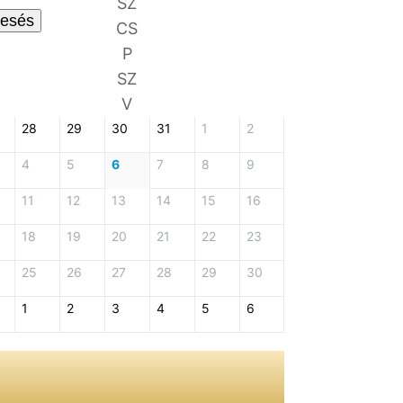
SZ
esés
CS
P
SZ
V
28
29
30
31
1
2
4
5
6
7
8
9
11
12
13
14
15
16
18
19
20
21
22
23
25
26
27
28
29
30
1
2
3
4
5
6