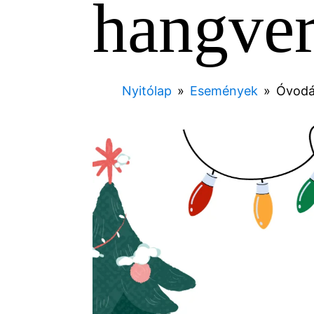
hangve
Nyitólap
»
Események
»
Óvodá