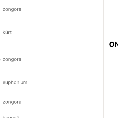
zongora
kürt
ON
é
zongora
euphonium
zongora
hegedű