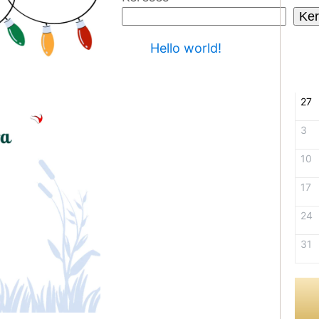
Ker
Hello world!
27
3
10
17
24
31