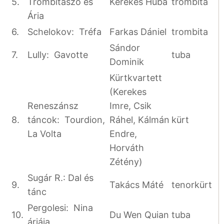
5.
Trombitaszó és
Kerekes Huba
trombita
Ária
6.
Schelokov: Tréfa
Farkas Dániel
trombita
Sándor
7.
Lully: Gavotte
tuba
Dominik
Kürtkvartett
(Kerekes
Reneszánsz
Imre, Csik
8.
táncok: Tourdion,
Ráhel, Kálmán
kürt
La Volta
Endre,
Horváth
Zétény)
Sugár R.: Dal és
9.
Takács Máté
tenorkürt
tánc
Pergolesi: Nina
10.
Du Wen Quian
tuba
áriája