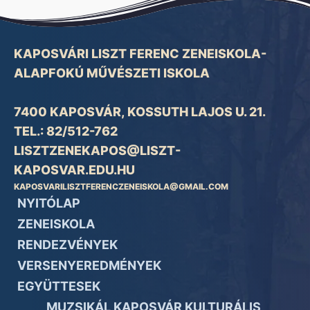
KAPOSVÁRI LISZT FERENC ZENEISKOLA-
ALAPFOKÚ MŰVÉSZETI ISKOLA
7400 KAPOSVÁR, KOSSUTH LAJOS U. 21.
TEL.: 82/512-762
LISZTZENEKAPOS@LISZT-
KAPOSVAR.EDU.HU
KAPOSVARILISZTFERENCZENEISKOLA@GMAIL.COM
NYITÓLAP
ZENEISKOLA
RENDEZVÉNYEK
VERSENYEREDMÉNYEK
EGYÜTTESEK
MUZSIKÁL KAPOSVÁR KULTURÁLIS