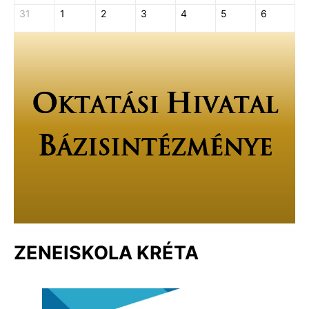
31
1
2
3
4
5
6
ZENEISKOLA KRÉTA