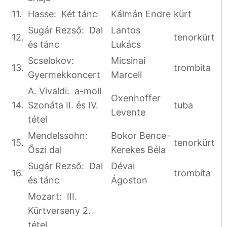
11.
Hasse: Két tánc
Kálmán Endre
kürt
Sugár Rezső: Dal
Lantos
12.
tenorkürt
és tánc
Lukács
Scselokov:
Micsinai
13.
trombita
Gyermekkoncert
Marcell
A. Vivaldi: a-moll
Oxenhoffer
14.
Szonáta II. és IV.
tuba
Levente
tétel
Mendelssohn:
Bokor Bence-
15.
tenorkürt
Őszi dal
Kerekes Béla
Sugár Rezső: Dal
Dévai
16.
trombita
és tánc
Ágoston
Mozart: III.
Kürtverseny 2.
tétel