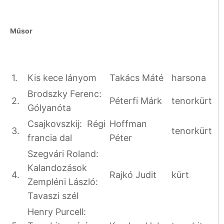
Műsor
1.
Kis kece lányom
Takács Máté
harsona
Brodszky Ferenc:
2.
Péterfi Márk
tenorkürt
Gólyanóta
Csajkovszkij: Régi
Hoffman
3.
tenorkürt
francia dal
Péter
Szegvári Roland:
Kalandozások
4.
Rajkó Judit
kürt
Zempléni László:
Tavaszi szél
Henry Purcell: