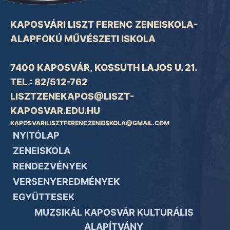
KAPOSVÁRI LISZT FERENC ZENEISKOLA-
ALAPFOKÚ MŰVÉSZETI ISKOLA
7400 KAPOSVÁR, KOSSUTH LAJOS U. 21.
TEL.: 82/512-762
LISZTZENEKAPOS@LISZT-
KAPOSVAR.EDU.HU
KAPOSVARILISZTFERENCZENEISKOLA@GMAIL.COM
NYITÓLAP
ZENEISKOLA
RENDEZVÉNYEK
VERSENYEREDMÉNYEK
EGYÜTTESEK
MUZSIKÁL KAPOSVÁR KULTURÁLIS
ALAPÍTVÁNY