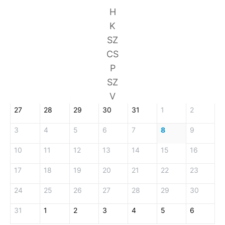
H
K
SZ
CS
P
SZ
V
27
28
29
30
31
1
2
3
4
5
6
7
8
9
10
11
12
13
14
15
16
17
18
19
20
21
22
23
24
25
26
27
28
29
30
31
1
2
3
4
5
6