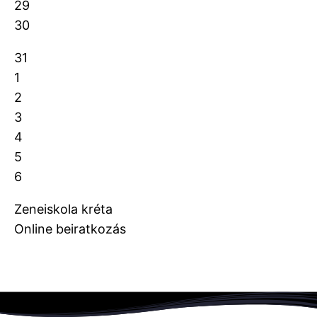
29
30
31
1
2
3
4
5
6
Zeneiskola kréta
Online beiratkozás