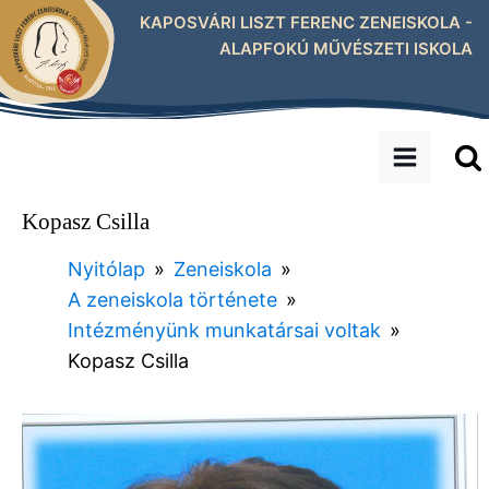
KAPOSVÁRI LISZT FERENC ZENEISKOLA -
ALAPFOKÚ MŰVÉSZETI ISKOLA
Kopasz Csilla
Nyitólap
»
Zeneiskola
»
A zeneiskola története
»
Intézményünk munkatársai voltak
»
Kopasz Csilla