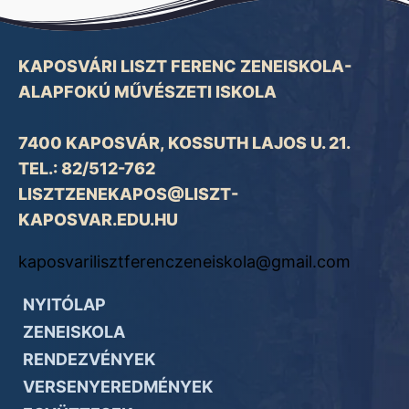
KAPOSVÁRI LISZT FERENC ZENEISKOLA-
ALAPFOKÚ MŰVÉSZETI ISKOLA
7400 KAPOSVÁR, KOSSUTH LAJOS U. 21.
TEL.: 82/512-762
LISZTZENEKAPOS@LISZT-
KAPOSVAR.EDU.HU
kaposvarilisztferenczeneiskola@gmail.com
NYITÓLAP
ZENEISKOLA
RENDEZVÉNYEK
VERSENYEREDMÉNYEK