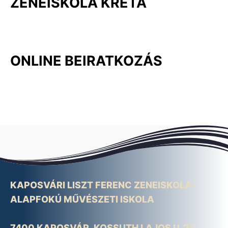
ZENEISKOLA KRÉTA
ONLINE BEIRATKOZÁS
KAPOSVÁRI LISZT FERENC ZENEISKOLA-
ALAPFOKÚ MŰVÉSZETI ISKOLA
7400 KAPOSVÁR, KOSSUTH LAJOS U. 21.