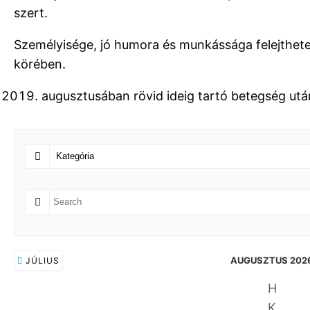
szert.
Személyisége, jó humora és munkássága felejthetetl
körében.
augusztusában rövid ideig tartó betegség utá
AUGUSZTUS 202
JÚLIUS
H
K