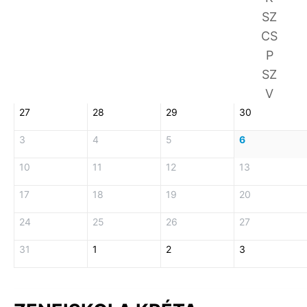
SZ
CS
P
SZ
V
27
28
29
30
3
4
5
6
10
11
12
13
17
18
19
20
24
25
26
27
31
1
2
3