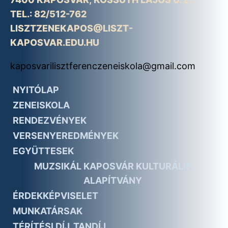
TEL.: 82/512-762
LISZTZENEKAPOS@LISZT-
KAPOSVAR.EDU.HU
kaposvarilisztferenczeneiskola@gmail.com
NYITÓLAP
ZENEISKOLA
RENDEZVÉNYEK
VERSENYEREDMÉNYEK
EGYÜTTESEK
MUZSIKÁL KAPOSVÁR KULTURÁLIS
ALAPÍTVÁNY
ÉRDEKKÉPVISELET
MUNKATÁRSAK
TÉRÍTÉSI DÍJ, TANDÍJ