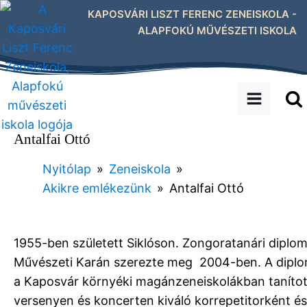
KAPOSVÁRI LISZT FERENC ZENEISKOLA -
ALAPFOKÚ MŰVÉSZETI ISKOLA
Antalfai Ottó
Nyitólap
»
Zeneiskola
»
Akikre emlékezünk
»
Antalfai Ottó
1955-ben született Siklóson. Zongoratanári dipl
Művészeti Karán szerezte meg 2004-ben. A dipl
a Kaposvár környéki magánzeneiskolákban taníto
versenyen és koncerten kiváló korrepetitorként és 