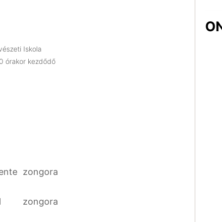
ON
észeti Iskola
0 órakor kezdődő
vente
zongora
l
zongora