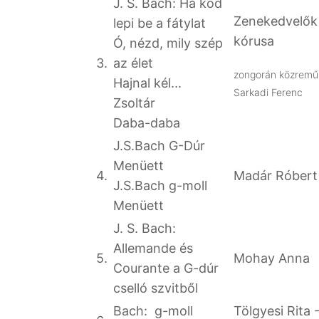
J. S. Bach: Ha köd
Zenekedvelők
lepi be a fátylat
kórusa
Ó, nézd, mily szép
3.
az élet
zongorán közremű
Hajnal kél...
Sarkadi Ferenc
Zsoltár
Daba-daba
J.S.Bach G-Dúr
Menüett
4.
Madár Róbert
J.S.Bach g-moll
Menüett
J. S. Bach:
Allemande és
5.
Mohay Anna
Courante a G-dúr
cselló szvitből
Bach: g-moll
Tölgyesi Rita 