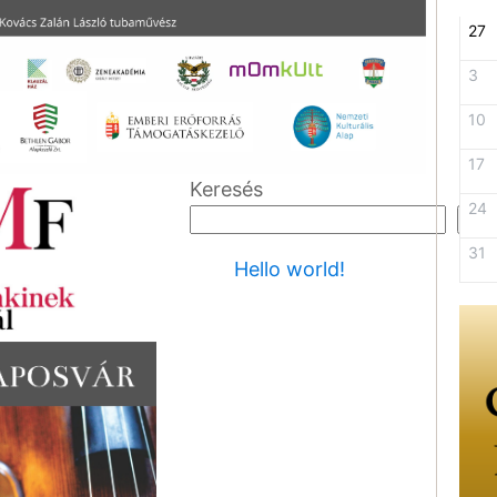
27
3
10
17
Keresés
24
Ker
31
Hello world!