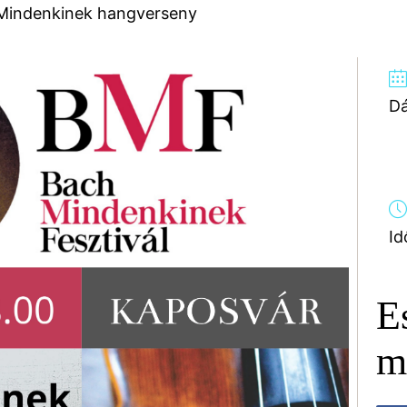
Mindenkinek hangverseny
D
Id
E
m