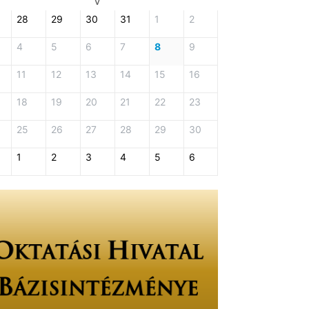
V
28
29
30
31
1
2
4
5
6
7
8
9
11
12
13
14
15
16
18
19
20
21
22
23
25
26
27
28
29
30
esés
1
2
3
4
5
6