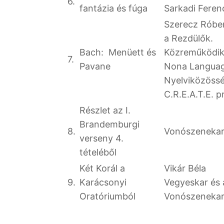
6.
fantázia és fúga
Sarkadi Feren
Szerecz Róber
a Rezdülők.
Bach: Menüett és
Közreműködik
7.
Pavane
Nona Langua
Nyelviközöss
C.R.E.A.T.E. p
Részlet az I.
Brandemburgi
8.
Vonószeneka
verseny 4.
tételéből
Két Korál a
Vikár Béla
9.
Karácsonyi
Vegyeskar és 
Oratóriumból
Vonószeneka