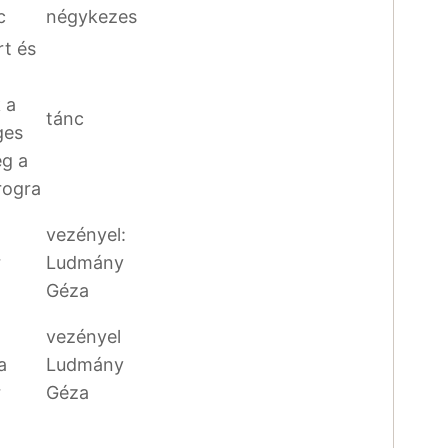
c
négykezes
t és
 a
tánc
ges
ég a
rogra
vezényel:
r
Ludmány
Géza
vezényel
a
Ludmány
r
Géza