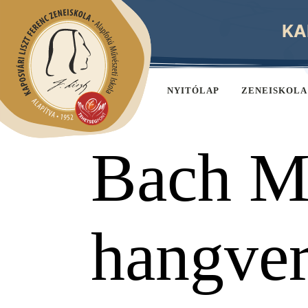
KA
NYITÓLAP
ZENEISKOLA
Bach M
hangve