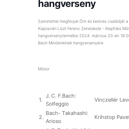
hangverseny
Szeretettel meghívjuk Önt és kedves családját a
Kaposvári Liszt Ferenc Zeneiskola - Alapfokú Műv
hangversenytermébe 2024. március 20-án 18:0
Bach Mindenkinek hangversenyére
Műsor
J. C. F.Bach:
1.
Vinczellér Le
Solfeggio
Bach- Takahashi:
2.
Krihstop Pave
Arioso