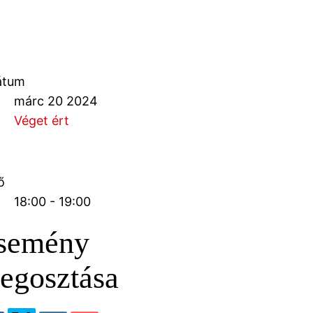
átum
márc 20 2024
Véget ért
ő
18:00 - 19:00
semény
egosztása