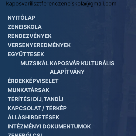
kaposvarilisztferenczeneiskola@gmail.com
NYITÓLAP
ZENEISKOLA
RENDEZVÉNYEK
VERSENYEREDMÉNYEK
EGYÜTTESEK
MUZSIKÁL KAPOSVÁR KULTURÁLIS
ALAPÍTVÁNY
ÉRDEKKÉPVISELET
MUNKATÁRSAK
TÉRÍTÉSI DÍJ, TANDÍJ
KAPCSOLAT / TÉRKÉP
ÁLLÁSHIRDETÉSEK
INTÉZMÉNYI DOKUMENTUMOK
ZENEBÖLCSI