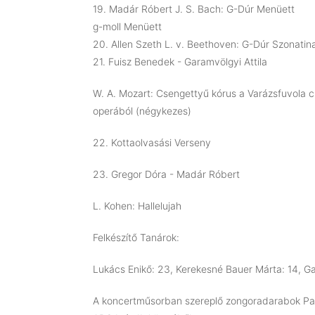
19. Madár Róbert J. S. Bach: G-Dúr Menüett
g-moll Menüett
20. Allen Szeth L. v. Beethoven: G-Dúr Szonatin
21. Fuisz Benedek - Garamvölgyi Attila
W. A. Mozart: Csengettyű kórus a Varázsfuvola 
operából (négykezes)
22. Kottaolvasási Verseny
23. Gregor Dóra - Madár Róbert
L. Kohen: Hallelujah
Felkészítő Tanárok:
Lukács Enikő: 23, Kerekesné Bauer Márta: 14, Ga
A koncertműsorban szereplő zongoradarabok Pa