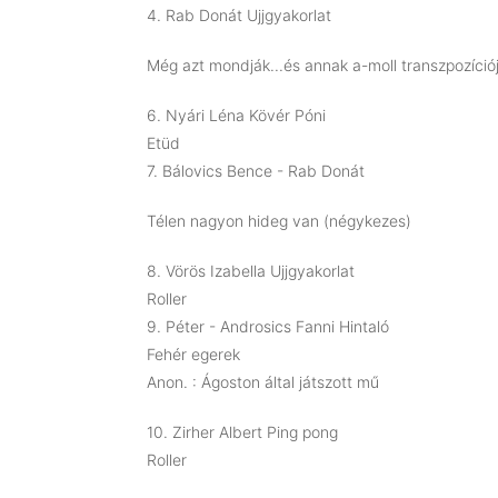
4. Rab Donát Ujjgyakorlat
Még azt mondják...és annak a-moll transzpozíció
6. Nyári Léna Kövér Póni
Etüd
7. Bálovics Bence - Rab Donát
Télen nagyon hideg van (négykezes)
8. Vörös Izabella Ujjgyakorlat
Roller
9. Péter - Androsics Fanni Hintaló
Fehér egerek
Anon. : Ágoston által játszott mű
10. Zirher Albert Ping pong
Roller