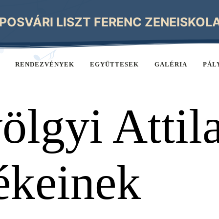
POSVÁRI LISZT FERENC ZENEISKOL
RENDEZVÉNYEK
EGYÜTTESEK
GALÉRIA
PÁL
lgyi Attil
ékeinek