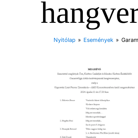
hangve
Nyitólap
»
Események
»
Garam