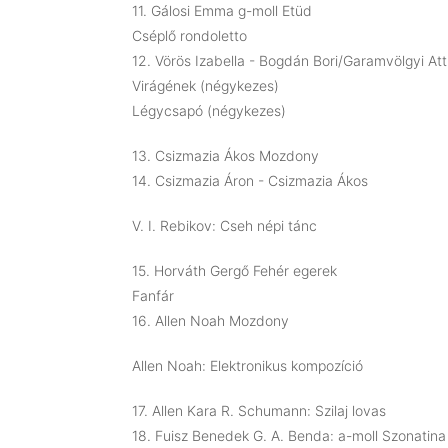
11. Gálosi Emma g-moll Etüd
Cséplő rondoletto
12. Vörös Izabella - Bogdán Bori/Garamvölgyi Att
Virágének (négykezes)
Légycsapó (négykezes)
13. Csizmazia Ákos Mozdony
14. Csizmazia Áron - Csizmazia Ákos
V. I. Rebikov: Cseh népi tánc
15. Horváth Gergő Fehér egerek
Fanfár
16. Allen Noah Mozdony
Allen Noah: Elektronikus kompozíció
17. Allen Kara R. Schumann: Szilaj lovas
18. Fuisz Benedek G. A. Benda: a-moll Szonatina