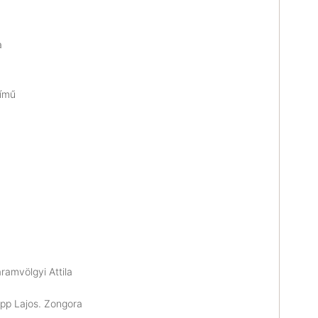
a
című
ramvölgyi Attila
pp Lajos. Zongora