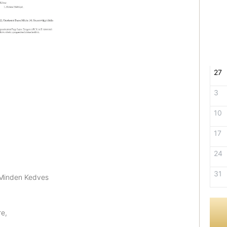
27
3
10
17
24
31
 Minden Kedves
re,