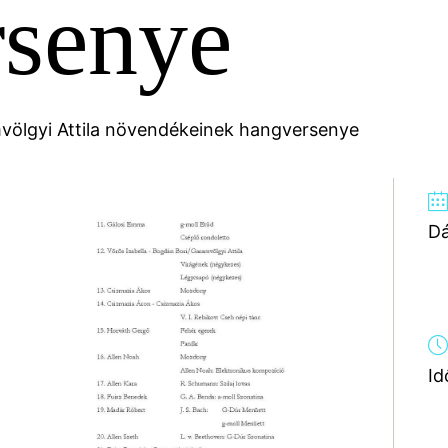
rsenye
völgyi Attila növendékeinek hangversenye
D
Id