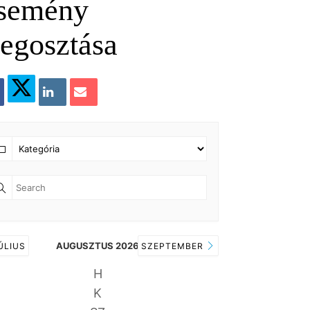
semény
egosztása
esés
AUGUSZTUS 2026
ÚLIUS
SZEPTEMBER
H
K