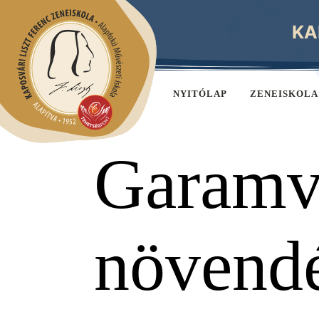
KA
NYITÓLAP
ZENEISKOLA
Garamvö
növend