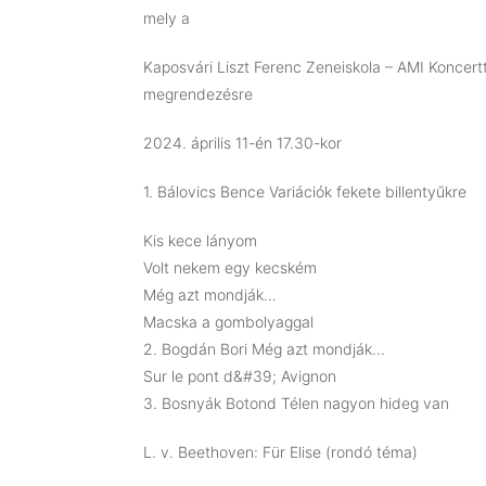
mely a
Kaposvári Liszt Ferenc Zeneiskola – AMI Koncer
megrendezésre
2024. április 11-én 17.30-kor
1. Bálovics Bence Variációk fekete billentyűkre
Kis kece lányom
Volt nekem egy kecském
Még azt mondják…
Macska a gombolyaggal
2. Bogdán Bori Még azt mondják...
Sur le pont d&#39; Avignon
3. Bosnyák Botond Télen nagyon hideg van
L. v. Beethoven: Für Elise (rondó téma)