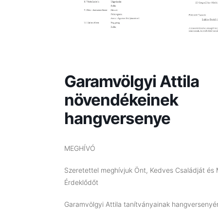
Garamvölgyi Attila
növendékeinek
hangversenye
MEGHÍVÓ
Szeretettel meghívjuk Önt, Kedves Családját és
Érdeklődőt
Garamvölgyi Attila tanítványainak hangversenyé