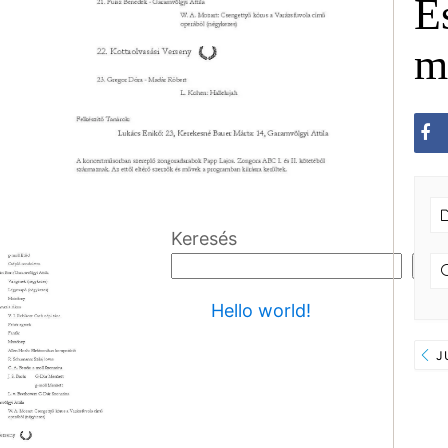
E
m
Keresés
Ker
Hello world!
J