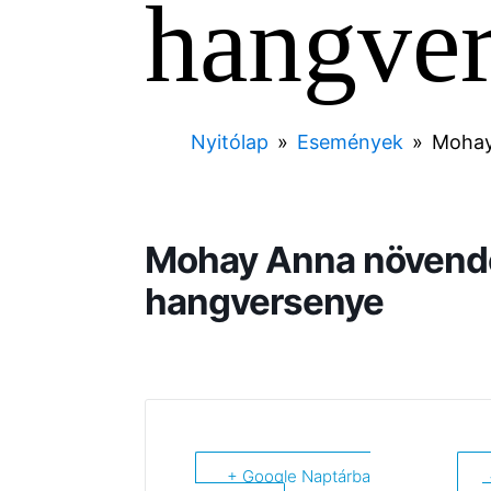
hangve
Nyitólap
»
Események
»
Mohay
Mohay Anna növend
hangversenye
+ Google Naptárba