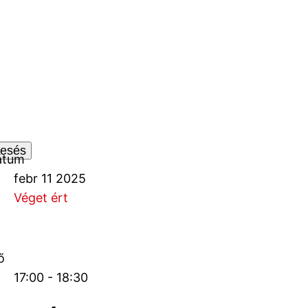
esés
átum
febr 11 2025
Véget ért
ő
17:00 - 18:30