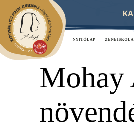
KA
NYITÓLAP
ZENEISKOLA
Mohay 
növend