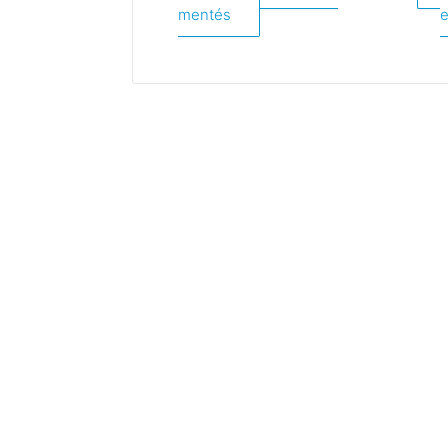
mentés
e