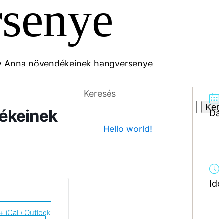
rsenye
 Anna növendékeinek hangversenye
Keresés
Ker
ékeinek
D
Hello world!
Id
+ iCal / Outlook