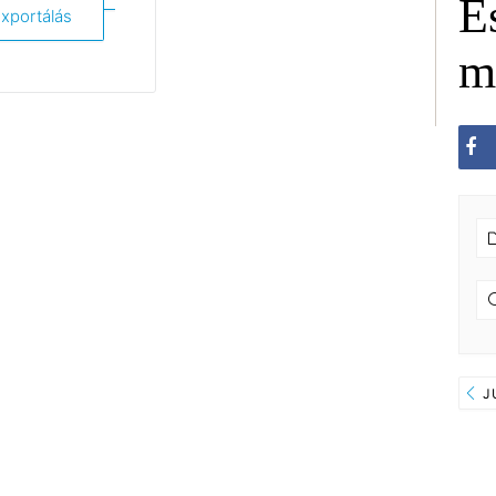
E
xportálás
m
J