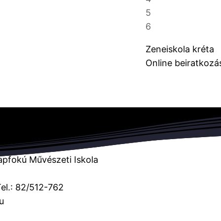
5
6
Zeneiskola kréta
Online beiratkozá
apfokú Művészeti Iskola
Tel.: 82/512-762
u