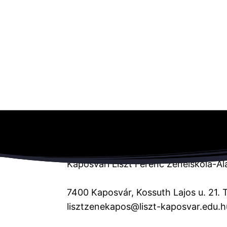
Kaposvári Liszt Ferenc Zeneiskola-Al
7400 Kaposvár, Kossuth Lajos u. 21. 
lisztzenekapos@liszt-kaposvar.edu.h