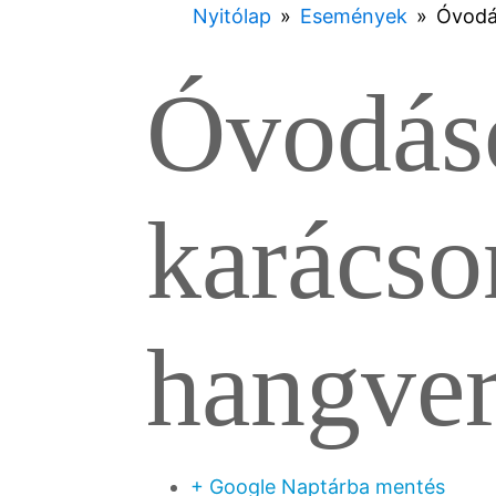
Nyitólap
»
Események
»
Óvodá
Óvodás
karácso
hangve
+ Google Naptárba mentés