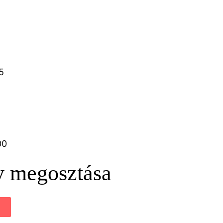
5
00
 megosztása