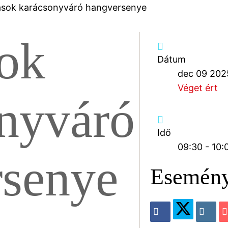
sok karácsonyváró hangversenye
ok
Dátum
dec 09 202
Véget ért
nyváró
Idő
09:30 - 10:
rsenye
Esemény