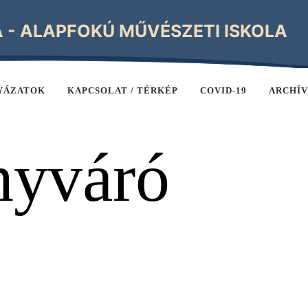
A - ALAPFOKÚ MŰVÉSZETI ISKOLA
YÁZATOK
KAPCSOLAT / TÉRKÉP
COVID-19
ARCHÍ
nyváró