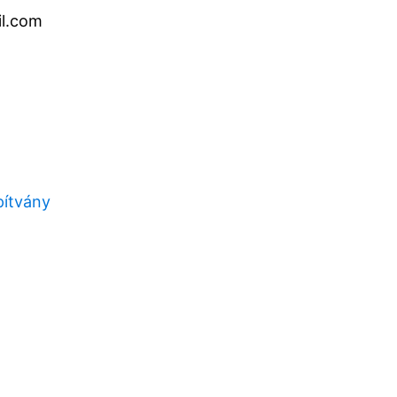
il.com
pítvány