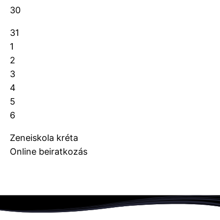
30
31
1
2
3
4
5
6
Zeneiskola kréta
Online beiratkozás