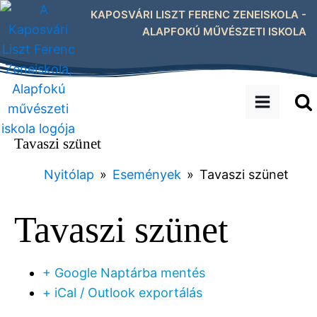
KAPOSVÁRI LISZT FERENC ZENEISKOLA -
ALAPFOKÚ MŰVÉSZETI ISKOLA
Tavaszi szünet
Nyitólap
»
Események
»
Tavaszi szünet
Tavaszi szünet
+ Google Naptárba mentés
+ iCal / Outlook exportálás