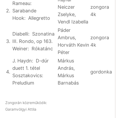
Rameau:
Neiczer
zongora
2.
Sarabande
Zselyke,
4k
Hook: Allegretto
Vendl Izabella
Páder
Diabelli: Szonatina
Ambrus,
zongora
3.
III. Rondo, op 163.
Horváth Kevin
4k
Weiner: Rókatánc
Péter
J. Haydn: D-dúr
Márkus
duett 1. tétel
András,
4.
gordonka
Sosztakovics:
Márkus
Preludium
Barnabás
Zongorán közreműködik:
Garamvölgyi Attila