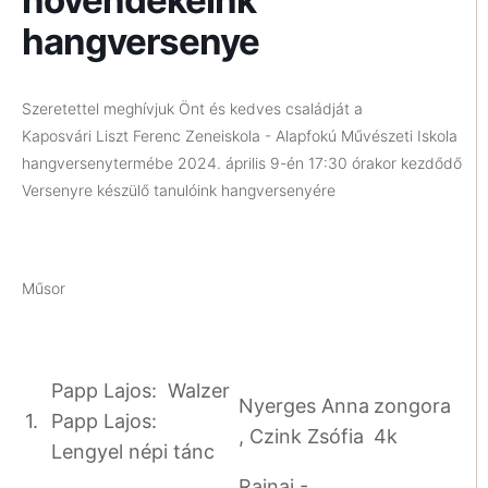
növendékeink
hangversenye
Szeretettel meghívjuk Önt és kedves családját a
Kaposvári Liszt Ferenc Zeneiskola - Alapfokú Művészeti Iskola
hangversenytermébe 2024. április 9-én 17:30 órakor kezdődő
Versenyre készülő tanulóink hangversenyére
Műsor
Papp Lajos: Walzer
Nyerges Anna
zongora
1.
Papp Lajos:
, Czink Zsófia
4k
Lengyel népi tánc
Rajnai -