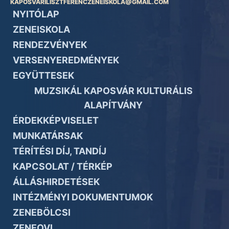
KAPOSVARILISZTFERENCZENEISKOLA@GMAIL.COM
NYITÓLAP
ZENEISKOLA
RENDEZVÉNYEK
VERSENYEREDMÉNYEK
EGYÜTTESEK
MUZSIKÁL KAPOSVÁR KULTURÁLIS
ALAPÍTVÁNY
ÉRDEKKÉPVISELET
MUNKATÁRSAK
TÉRÍTÉSI DÍJ, TANDÍJ
KAPCSOLAT / TÉRKÉP
ÁLLÁSHIRDETÉSEK
INTÉZMÉNYI DOKUMENTUMOK
ZENEBÖLCSI
ZENEOVI