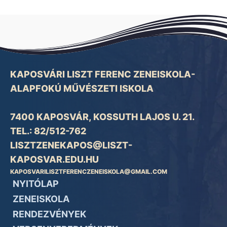
KAPOSVÁRI LISZT FERENC ZENEISKOLA-
ALAPFOKÚ MŰVÉSZETI ISKOLA
7400 KAPOSVÁR, KOSSUTH LAJOS U. 21.
TEL.: 82/512-762
LISZTZENEKAPOS@LISZT-
KAPOSVAR.EDU.HU
KAPOSVARILISZTFERENCZENEISKOLA@GMAIL.COM
NYITÓLAP
ZENEISKOLA
RENDEZVÉNYEK