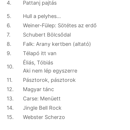
4.
Pattanj pajtás
5.
Hull a pelyhes…
6.
Weiner-Fülep: Sötétes az erdő
7.
Schubert Bölcsődal
8.
Falk: Arany kertben (altató)
9.
Télapó itt van
Éliás, Tóbiás
10.
Aki nem lép egyszerre
11.
Pásztorok, pásztorok
12.
Magyar tánc
13.
Carse: Menüett
14.
Jingle Bell Rock
15.
Webster Scherzo